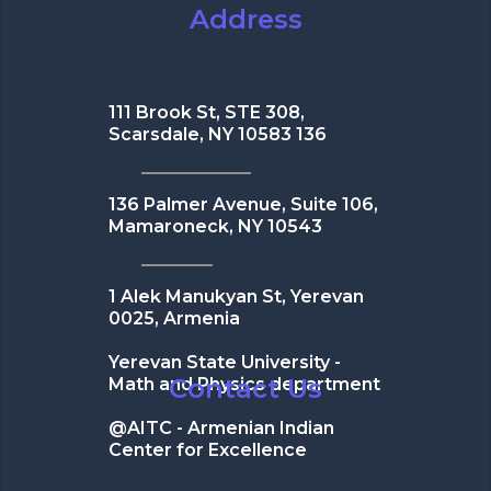
Address
111 Brook St, STE 308,
Scarsdale, NY 10583 136
136 Palmer Avenue, Suite 106,
Mamaroneck, NY 10543
1 Alek Manukyan St, Yerevan
0025, Armenia
Yerevan State University -
Contact Us
Math and Physics department
@AITC - Armenian Indian
Center for Excellence