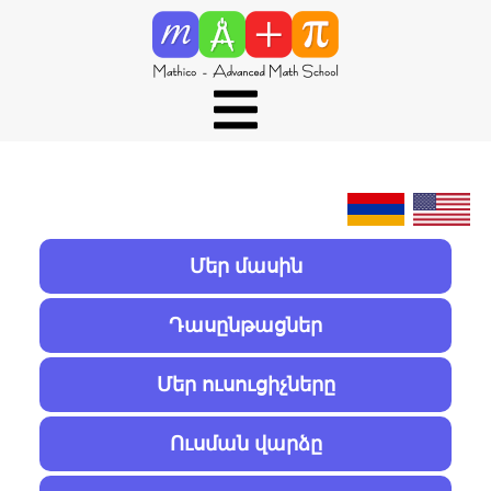
Մեր մասին
Դասընթացներ
Մեր ուսուցիչները
Ուսման վարձը