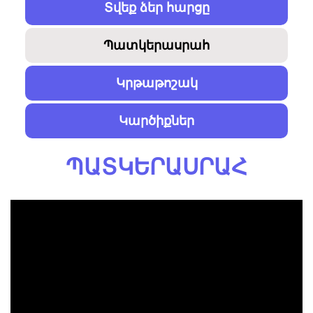
Տվեք ձեր հարցը
Պատկերասրահ
Կրթաթոշակ
Կարծիքներ
ՊԱՏԿԵՐԱՍՐԱՀ