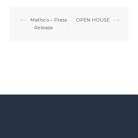
⟵
Mathico – Press
OPEN HOUSE
⟶
Release