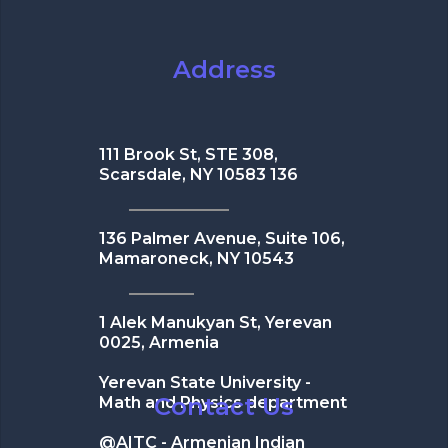
Address
111 Brook St, STE 308,
Scarsdale, NY 10583 136
136 Palmer Avenue, Suite 106,
Mamaroneck, NY 10543
1 Alek Manukyan St, Yerevan
0025, Armenia
Yerevan State University -
Contact Us
Math and Physics department
@AITC - Armenian Indian